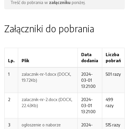
Treść do pobrania w
załączniku
poniżej.
Załączniki do pobrania
Data
Liczba
Lp.
Plik
dodania
pobrań
1
zalacznik-nr-1.docx (DOCX,
2024-
501 razy
19.72Kb)
03-01
13:21:00
2
zalacznik-nr-2.docx (DOCX,
2024-
499
22.43Kb)
03-01
razy
13:21:00
3
ogłoszenie o naborze
2024-
515 razy