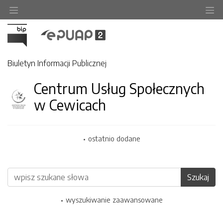
Ukryj/pokaż menu przedmiotowe
Uk
Biuletyn Informacji Publicznej
Centrum Usług Społecznych
w Cewicach
ostatnio dodane
Wyszukiwarka
Szukaj
wyszukiwanie zaawansowane